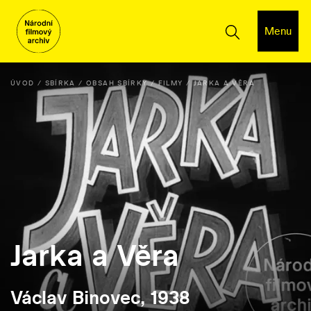
Menu
ÚVOD
SBÍRKA
OBSAH SBÍRKY
FILMY
JARKA A VĚRA
Jarka a Věra
Václav Binovec, 1938