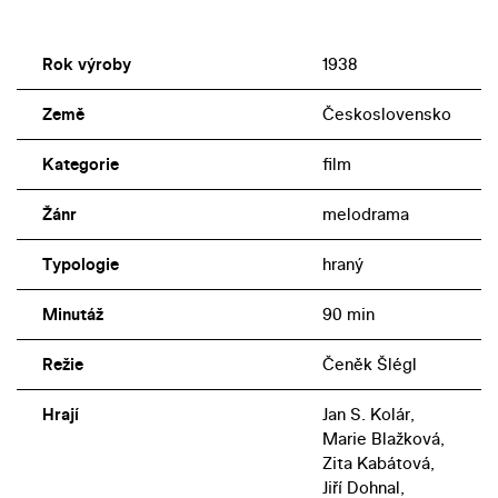
Rok výroby
1938
Země
Československo
Kategorie
film
Žánr
melodrama
Typologie
hraný
Minutáž
90 min
Režie
Čeněk Šlégl
Hrají
Jan S. Kolár,
Marie Blažková,
Zita Kabátová,
Jiří Dohnal,