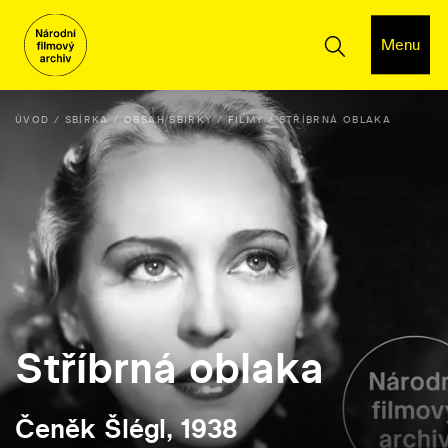
Menu
ÚVOD
SBÍRKA
OBSAH SBÍRKY
FILMY
STŘÍBRNÁ OBLAKA
Stříbrná oblaka
Čeněk Šlégl, 1938