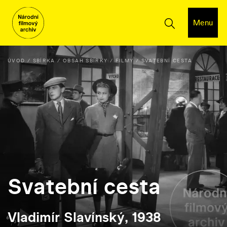
Menu
ÚVOD
SBÍRKA
OBSAH SBÍRKY
FILMY
SVATEBNÍ CESTA
Svatební cesta
Vladimír Slavínský, 1938