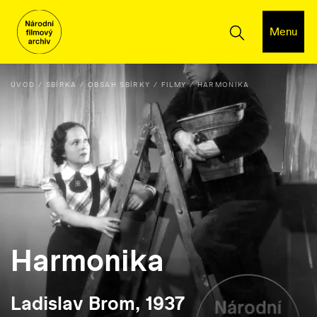
Menu
ÚVOD
SBÍRKA
OBSAH SBÍRKY
FILMY
HARMONIKA
Harmonika
Ladislav Brom, 1937