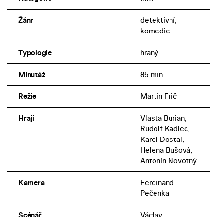
Žánr
detektivní,
komedie
Typologie
hraný
Minutáž
85 min
Režie
Martin Frič
Hrají
Vlasta Burian,
Rudolf Kadlec,
Karel Dostal,
Helena Bušová,
Antonín Novotný
Kamera
Ferdinand
Pečenka
Scénář
Václav