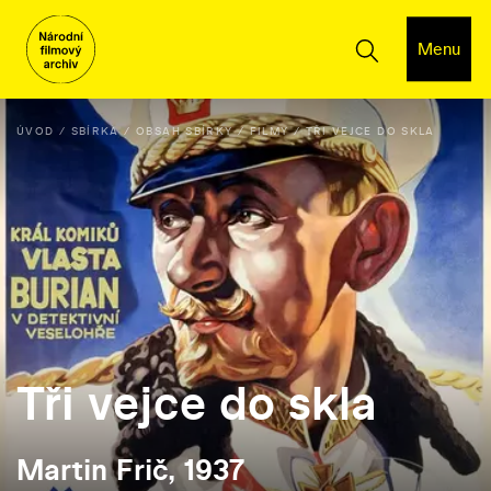
Menu
ÚVOD
SBÍRKA
OBSAH SBÍRKY
FILMY
TŘI VEJCE DO SKLA
Tři vejce do skla
Martin Frič, 1937