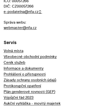
IČO: 00057266
DIČ: CZ00057266
e-podatelna@nfa.cz
Správa webu:
webmaster@nfa.cz
Servis
Volná místa
Všeobecné obchodní podmínky
Ceník služeb
Informace a dokumenty
Prohlášení o přístupnosti
Zásady ochrany osobních údajů
Protikorupční opatření
Plán genderové rovnosti (GEP)
Výpůjční řád 2023
Aukční vyhláška - movitý majetek