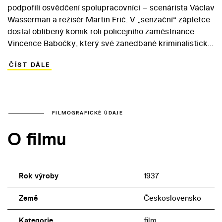
podpořili osvědčení spolupracovníci – scenárista Václav
Wasserman a režisér Martin Frič. V „senzační“ zápletce
dostal oblíbený komik roli policejního zaměstnance
Vincence Babočky, který své zanedbané kriminalistické
ambice náležitě vyventiluje na dovolené v Karlových
ČÍST DÁLE
Varech. Díky podobnosti s dobrodruhem Weberem totiž
dostane Babočka možnost odhalit zločince, kteří hodlají
uloupit diamanty maháradži z Yohiru. Postava
skutečného Webera a Babočkův převlek za knížete
Nariškina poskytly Burianovi příležitost rozehrát naplno
FILMOGRAFICKÉ ÚDAJE
hned několik různorodých postav. Dalších rolí v divácky
O filmu
oblíbeném snímku se ujali Jaroslav Marvan, Čeněk Šlégl
či Antonín Novotný.
Rok výroby
1937
Země
Československo
Kategorie
film