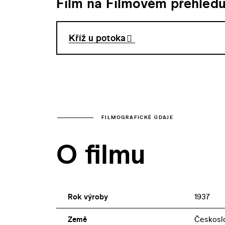
Film na Filmovém přehled
Kříž u potoka
FILMOGRAFICKÉ ÚDAJE
O filmu
Rok výroby
1937
Země
Českosl