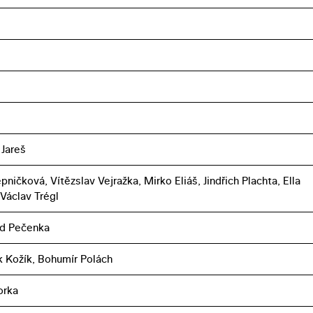
 Jareš
ěpničková, Vítězslav Vejražka, Mirko Eliáš, Jindřich Plachta, Ella
 Václav Trégl
nd Pečenka
k Kožík, Bohumír Polách
orka