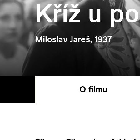
Kříž u p
Miloslav Jareš, 1937
O filmu