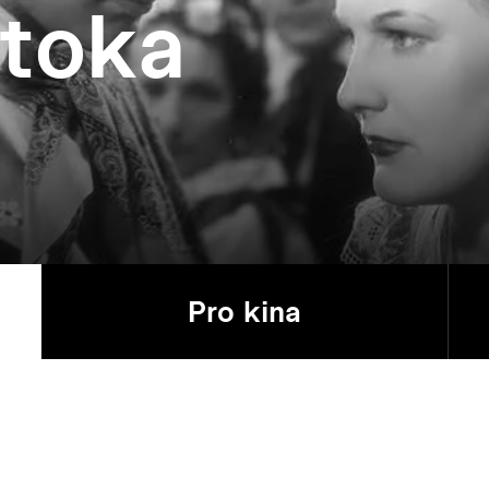
otoka
Pro kina