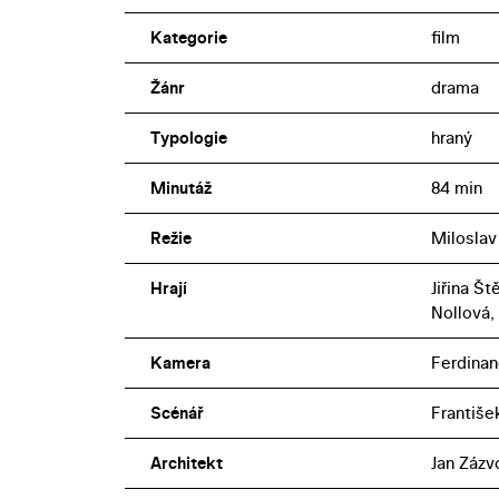
Kategorie
film
Žánr
drama
Typologie
hraný
Minutáž
84 min
Režie
Miloslav
Hrají
Jiřina Št
Nollová,
Kamera
Ferdina
Scénář
Františe
Architekt
Jan Zázv