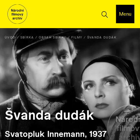
Menu
ÚVOD
SBÍRKA
OBSAH SBÍRKY
FILMY
ŠVANDA DUDÁK
Švanda dudák
Svatopluk Innemann, 1937