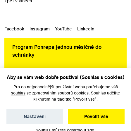
Zpět v kinech
Facebook
Instagram
YouTube
LinkedIn
Program Ponrepa jednou měsíčně do
schránky
Aby se vám web dobře používal (Souhlas s cookies)
Ochrana osobních údajů
Pro co nejpohodlnější používání webu potřebujeme váš
souhlas
se zpracováním souborů cookies. Souhlas udělíte
kliknutím na tlačítko "Povolit vše".
Nastavení
Povolit vše
©️ Národní filmový archiv, 2026
Souhlas můžete odmítnout
zde
.