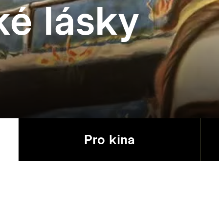
ké lásky
Pro kina