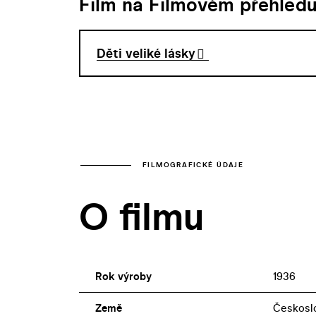
Film na Filmovém přehled
Děti veliké lásky
FILMOGRAFICKÉ ÚDAJE
O filmu
Rok výroby
1936
Země
Českosl