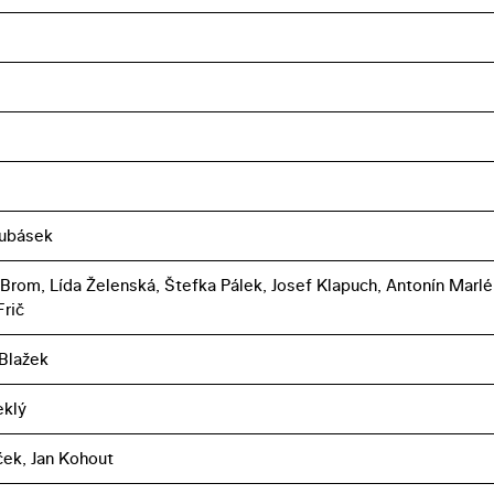
Kubásek
 Brom, Lída Želenská, Štefka Pálek, Josef Klapuch, Antonín Marlé
Frič
 Blažek
eklý
íček, Jan Kohout