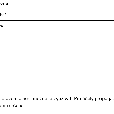
cera
obeš
ra
 právem a není možné je využívat. Pro účely propaga
tomu určené.