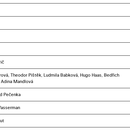
ič
rová, Theodor Pištěk, Ludmila Babková, Hugo Haas, Bedřich
 Adina Mandlová
nd Pečenka
Wasserman
ut