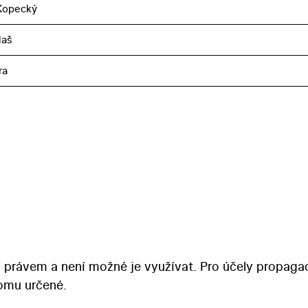
Kopecký
laš
ra
 právem a není možné je využívat. Pro účely propaga
tomu určené.