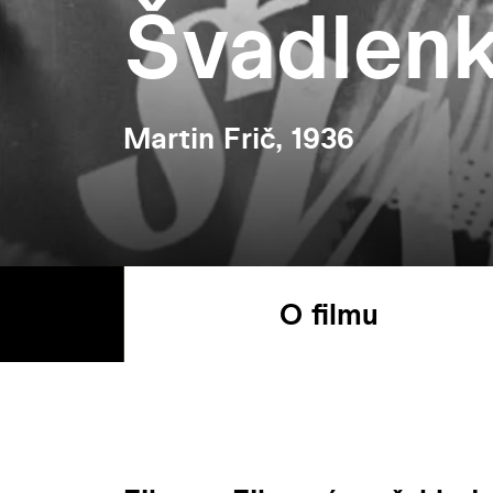
Švadlen
Martin Frič, 1936
O filmu