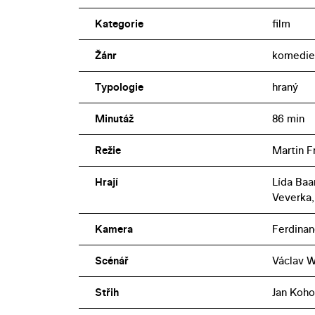
Kategorie
film
Žánr
komedie
Typologie
hraný
Minutáž
86 min
Režie
Martin Fr
Hrají
Lída Baa
Veverka,
Kamera
Ferdina
Scénář
Václav 
Střih
Jan Koho