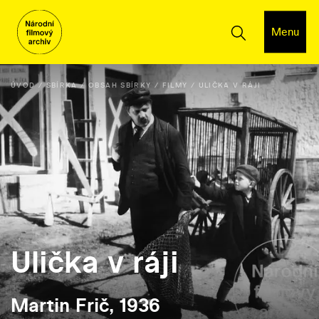
Menu
ÚVOD
SBÍRKA
OBSAH SBÍRKY
FILMY
ULIČKA V RÁJI
Ulička v ráji
Martin Frič, 1936