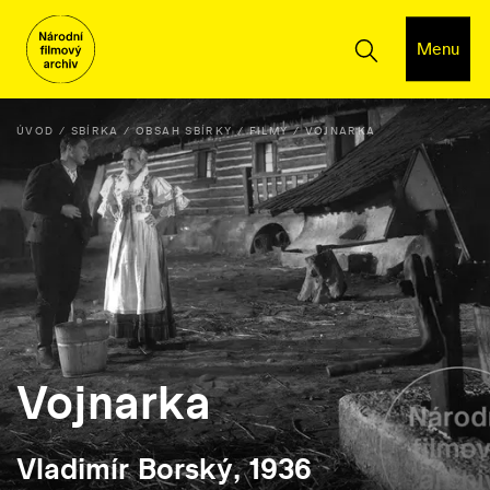
Menu
ÚVOD
SBÍRKA
OBSAH SBÍRKY
FILMY
VOJNARKA
Vojnarka
Vladimír Borský, 1936