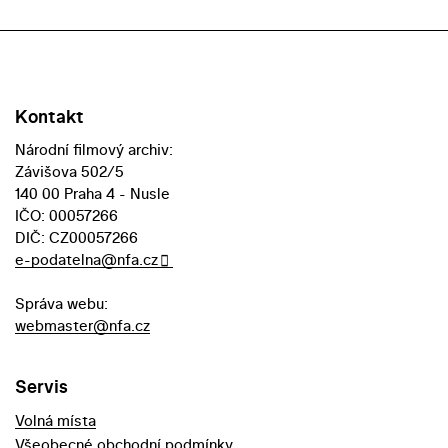
Kontakt
Národní filmový archiv:
Závišova 502/5
140 00 Praha 4 - Nusle
IČO: 00057266
DIČ: CZ00057266
e-podatelna@nfa.cz
Správa webu:
webmaster@nfa.cz
Servis
Volná místa
Všeobecné obchodní podmínky