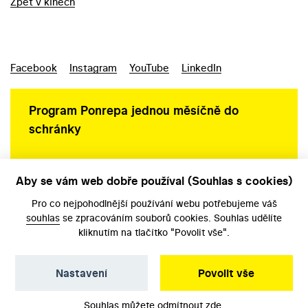
Zpět v kinech
Facebook
Instagram
YouTube
LinkedIn
Program Ponrepa jednou měsíčně do
schránky
Aby se vám web dobře používal (Souhlas s cookies)
Ochrana osobních údajů
Pro co nejpohodlnější používání webu potřebujeme váš
souhlas
se zpracováním souborů cookies. Souhlas udělíte
kliknutím na tlačítko "Povolit vše".
Nastavení
Povolit vše
©️ Národní filmový archiv, 2026
Souhlas můžete odmítnout
zde
.