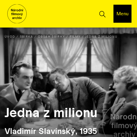
Menu
ÚVOD
SBÍRKA
OBSAH SBÍRKY
FILMY
JEDNA Z MILIONU
Jedna z milionu
Vladimír Slavínský, 1935