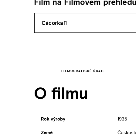
Film na Filmovém přehled
Cácorka
FILMOGRAFICKÉ ÚDAJE
O filmu
Rok výroby
1935
Země
Českosl