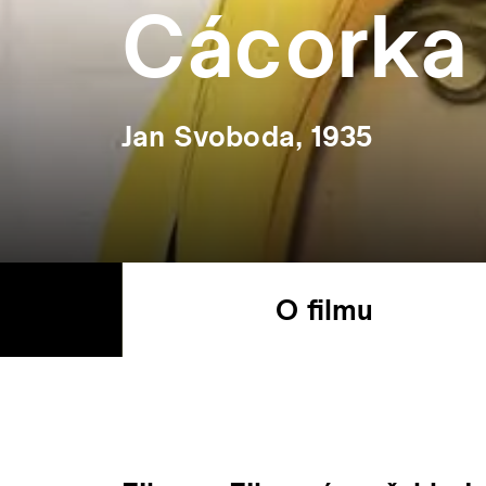
Cácorka
Jan Svoboda, 1935
O filmu