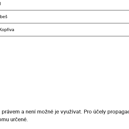
l
obeš
Kopřiva
 právem a není možné je využívat. Pro účely propaga
tomu určené.