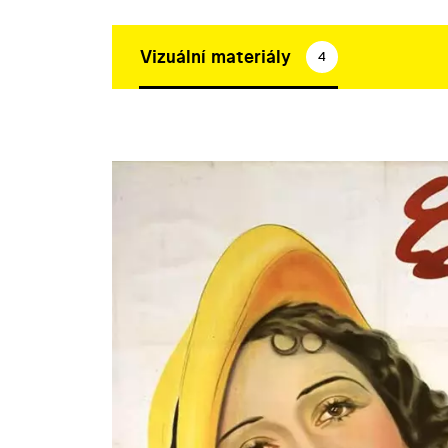
Vizuální materiály
4