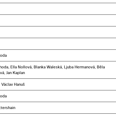
boda
íhoda, Ella Nollová, Blanka Waleská, Ljuba Hermanová, Běla
vá, Jan Kaplan
, Václav Hanuš
boda
ttershain