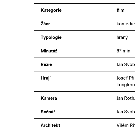
Kategorie
film
Žánr
komedie
Typologie
hraný
Minutáž
87 min
Režie
Jan Svo
Hrají
Josef Př
Tringlero
Kamera
Jan Roth
Scénář
Jan Svo
Architekt
Vilém Ri