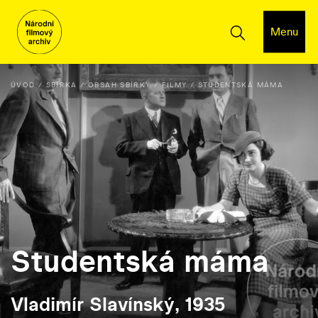
Menu
ÚVOD
SBÍRKA
OBSAH SBÍRKY
FILMY
STUDENTSKÁ MÁMA
Studentská máma
Vladimír Slavínský, 1935