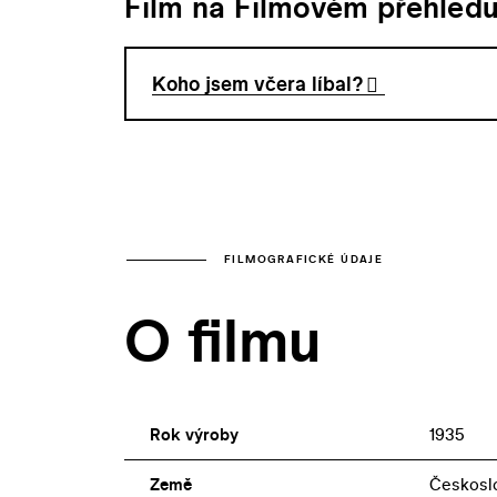
Film na Filmovém přehled
Koho jsem včera líbal?
FILMOGRAFICKÉ ÚDAJE
O filmu
Rok výroby
1935
Země
Českosl