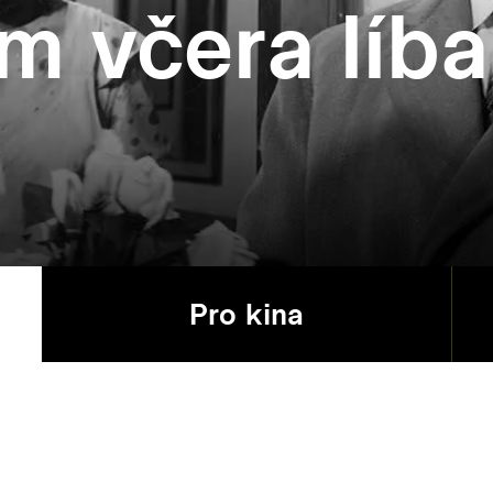
m včera líba
Pro kina