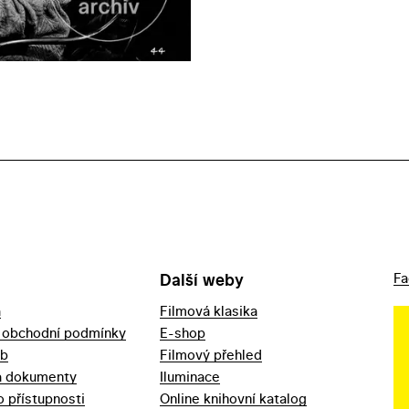
Další weby
Fa
a
Filmová klasika
 obchodní podmínky
E-shop
eb
Filmový přehled
a dokumenty
Iluminace
o přístupnosti
Online knihovní katalog