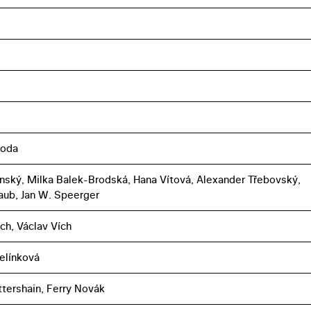
boda
nský, Milka Balek-Brodská, Hana Vítová, Alexander Třebovský,
aub, Jan W. Speerger
ich, Václav Vích
elínková
ttershain, Ferry Novák