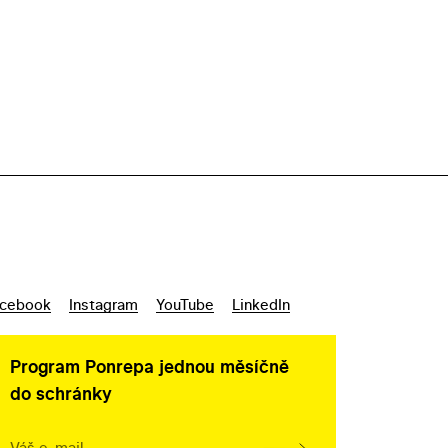
cebook
Instagram
YouTube
LinkedIn
Program Ponrepa jednou měsíčně
do schránky