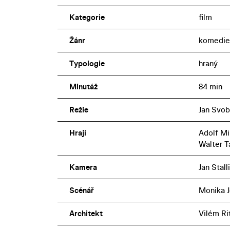
Kategorie
film
Žánr
komedie
Typologie
hraný
Minutáž
84 min
Režie
Jan Svo
Hrají
Adolf Mi
Walter T
Kamera
Jan Stall
Scénář
Monika J
Architekt
Vilém Ri