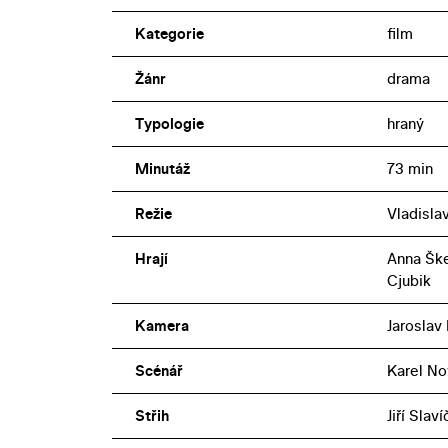
Kategorie
film
Žánr
drama
Typologie
hraný
Minutáž
73 min
Režie
Vladisla
Hrají
Anna Ške
Cjubik
Kamera
Jaroslav
Scénář
Karel No
Střih
Jiří Slav