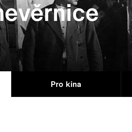
nevěrnice
Pro kina