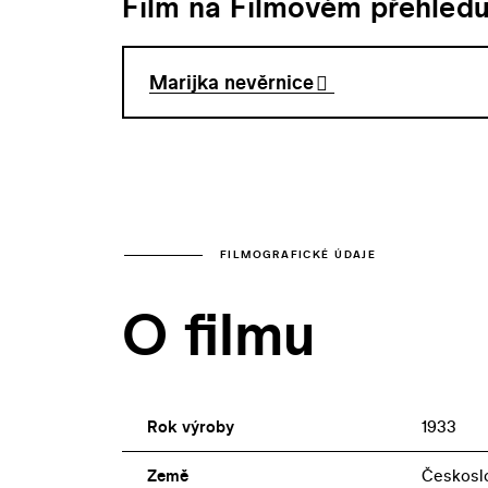
Film na Filmovém přehled
Marijka nevěrnice
FILMOGRAFICKÉ ÚDAJE
O filmu
Rok výroby
1933
Země
Českosl