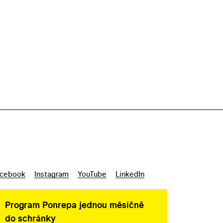
cebook
Instagram
YouTube
LinkedIn
Program Ponrepa jednou měsíčně
do schránky