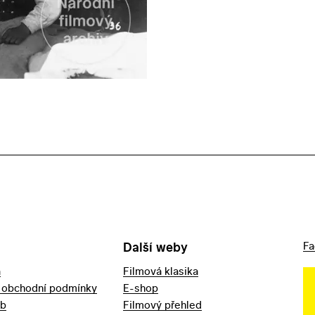
Další weby
Fa
a
Filmová klasika
 obchodní podmínky
E-shop
eb
Filmový přehled