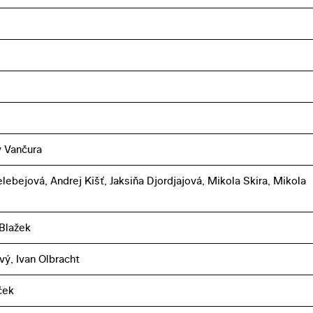
v Vančura
lebejová, Andrej Kišť, Jaksiňa Djordjajová, Mikola Skira, Mikola
 Blažek
vý, Ivan Olbracht
íček