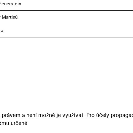
Feuerstein
 Martinů
ra
 právem a není možné je využívat. Pro účely propaga
tomu určené.