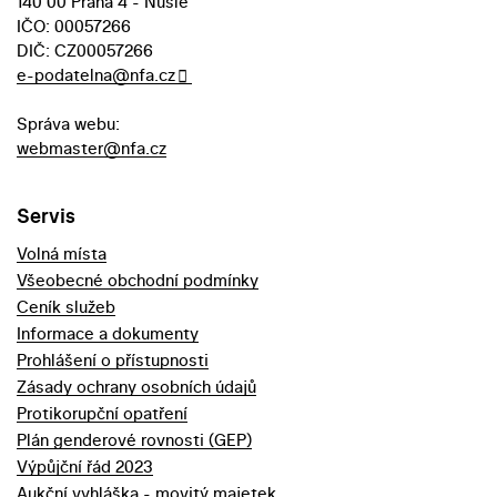
140 00 Praha 4 - Nusle
IČO: 00057266
DIČ: CZ00057266
e-podatelna@nfa.cz
Správa webu:
webmaster@nfa.cz
Servis
Volná místa
Všeobecné obchodní podmínky
Ceník služeb
Informace a dokumenty
Prohlášení o přístupnosti
Zásady ochrany osobních údajů
Protikorupční opatření
Plán genderové rovnosti (GEP)
Výpůjční řád 2023
Aukční vyhláška - movitý majetek