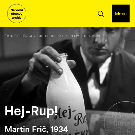
Menu
ÚVOD
SBÍRKA
OBSAH SBÍRKY
FILMY
HEJ-RUP!
Hej-Rup!
Martin Frič, 1934