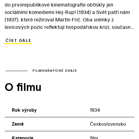
do prvorepublikové kinematografie obtiskly jen
sociálními komediemi Hej-Rup! (1934) a Svět patří nám
(1937), které režíroval Martin Frič. Oba snímky z
levicových pozic reflektují hospodářskou krizi, současně
jsou však znamenitým svědectvím o mnohotvárném
ČÍST DÁLE
talentu svých tvůrců (kteří se spolu s Václavem
Wassermannem coby scenáristé skryli pod pseudonym
Formen). Komickou dvojici, kterou V¬+W ve filmu
vytvořili, tvoří zkrachovalý továrník Jakub Simonides
(Werich) a nezaměstnaný Filip Kornet (Voskovec).
FILMOGRAFICKÉ ÚDAJE
Sociální idyla vzniklá spojením nezaměstnaných hrdinů
O filmu
proti zlému kapitalistovi nese naštěstí rysy lehké
ironické nadsázky. Ve filmu si vedle hlavních
protagonistů zahrála i řada herců Osvobozeného
divadla.
Rok výroby
1934
Země
Československo
Kategorie
film