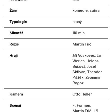
Žánr
komedie, satira
Typologie
hraný
Minutáž
110 min
Režie
Martin Frič
Hrají
Jiří Voskovec, Jan
Werich, Helena
Bušová, Josef
Skřivan, Theodor
Pištěk, Zvonimir
Rogoz
Kamera
Otto Heller
Scénář
F. Formen,
Martin Frič, Jiří