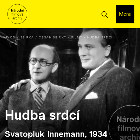
Menu
ÚVOD
SBÍRKA
OBSAH SBÍRKY
FILMY
HUDBA SRDCÍ
Hudba srdcí
Svatopluk Innemann, 1934