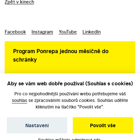
Zpět v kinech
Facebook
Instagram
YouTube
LinkedIn
Program Ponrepa jednou měsíčně do
schránky
Aby se vám web dobře používal (Souhlas s cookies)
Ochrana osobních údajů
Pro co nejpohodlnější používání webu potřebujeme váš
souhlas
se zpracováním souborů cookies. Souhlas udělíte
kliknutím na tlačítko "Povolit vše".
Nastavení
Povolit vše
©️ Národní filmový archiv, 2026
Souhlas můžete odmítnout
zde
.