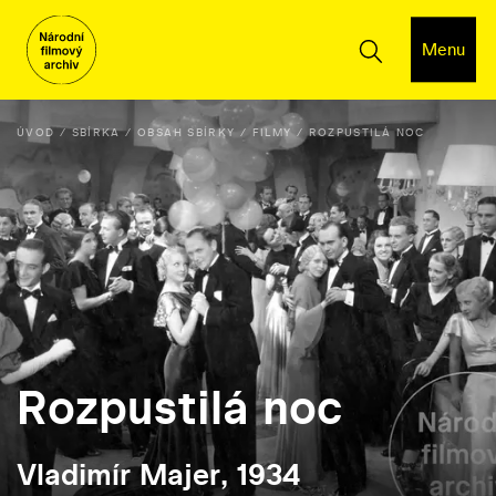
Menu
ÚVOD
SBÍRKA
OBSAH SBÍRKY
FILMY
ROZPUSTILÁ NOC
Rozpustilá noc
Vladimír Majer, 1934