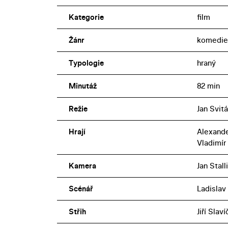
Kategorie
film
Žánr
komedie
Typologie
hraný
Minutáž
82 min
Režie
Jan Svit
Hrají
Alexande
Vladimír
Kamera
Jan Stall
Scénář
Ladislav
Střih
Jiří Slav