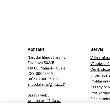
Kontakt
Servis
Národní filmový archiv:
Volná míst
Závišova 502/5
Všeobecné
140 00 Praha 4 - Nusle
Ceník služ
IČO: 00057266
Informace 
DIČ: CZ00057266
Prohlášení 
e-podatelna@nfa.cz
Zásady och
Protikorupč
Správa webu:
Plán gender
webmaster@nfa.cz
Výpůjční řá