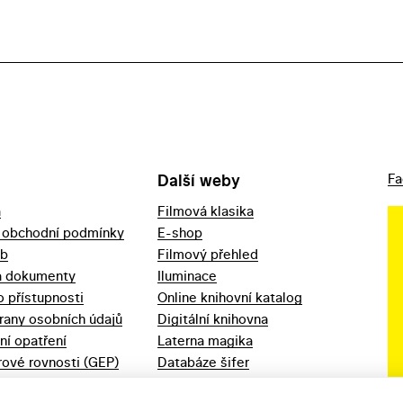
Další weby
Fa
a
Filmová klasika
 obchodní podmínky
E-shop
eb
Filmový přehled
a dokumenty
Iluminace
o přístupnosti
Online knihovní katalog
rany osobních údajů
Digitální knihovna
ní opatření
Laterna magika
ové rovnosti (GEP)
Databáze šifer
d 2023
Videoarchiv