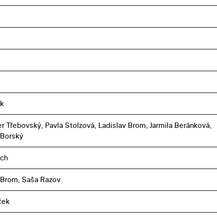
ák
r Třebovský, Pavla Stolzová, Ladislav Brom, Jarmila Beránková,
 Borský
ich
 Brom, Saša Razov
íček