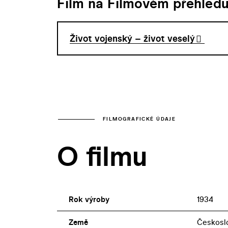
Film na Filmovém přehled
Život vojenský – život veselý
FILMOGRAFICKÉ ÚDAJE
O filmu
Rok výroby
1934
Země
Českosl