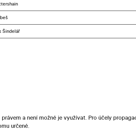
ttershain
obeš
k Šindelář
 právem a není možné je využívat. Pro účely propaga
tomu určené.