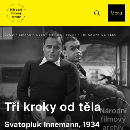
Menu
ÚVOD
SBÍRKA
OBSAH SBÍRKY
FILMY
TŘI KROKY OD TĚLA
Tři kroky od těla
Svatopluk Innemann, 1934