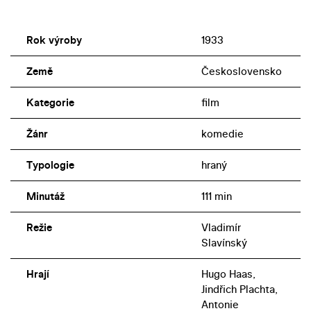
Rok výroby
1933
Země
Československo
Kategorie
film
Žánr
komedie
Typologie
hraný
Minutáž
111 min
Režie
Vladimír
Slavínský
Hrají
Hugo Haas,
Jindřich Plachta,
Antonie