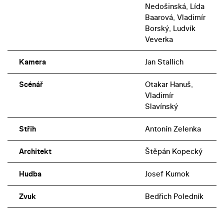
Nedošinská, Lída
Baarová, Vladimír
Borský, Ludvík
Veverka
Kamera
Jan Stallich
Scénář
Otakar Hanuš,
Vladimír
Slavínský
Střih
Antonín Zelenka
Architekt
Štěpán Kopecký
Hudba
Josef Kumok
Zvuk
Bedřich Poledník