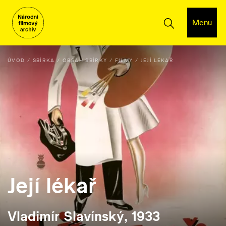
Menu
ÚVOD
SBÍRKA
OBSAH SBÍRKY
FILMY
JEJÍ LÉKAŘ
Její lékař
Vladimír Slavínský, 1933