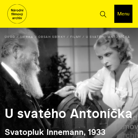
Menu
ÚVOD
SBÍRKA
OBSAH SBÍRKY
FILMY
U SVATÉHO ANTONÍČKA
U svatého Antoníčka
Svatopluk Innemann, 1933