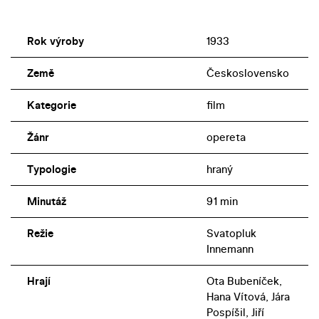
Rok výroby
1933
Země
Československo
Kategorie
film
Žánr
opereta
Typologie
hraný
Minutáž
91 min
Režie
Svatopluk
Innemann
Hrají
Ota Bubeníček,
Hana Vítová, Jára
Pospíšil, Jiří