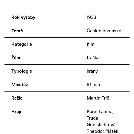
Rok výroby
1933
Země
Československo
Kategorie
film
Žánr
fraška
Typologie
hraný
Minutáž
91 min
Režie
Martin Frič
Hrají
Karel Lamač,
Truda
Grosslichtová,
Theodor Pištěk,