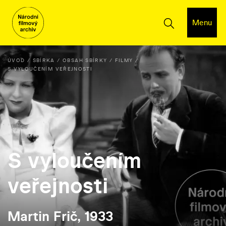
Menu
ÚVOD
SBÍRKA
OBSAH SBÍRKY
FILMY
S VYLOUČENÍM VEŘEJNOSTI
S vyloučením
veřejnosti
Martin Frič, 1933