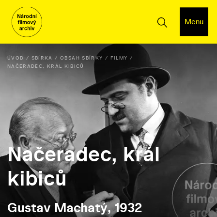
Menu
ÚVOD
SBÍRKA
OBSAH SBÍRKY
FILMY
NAČERADEC, KRÁL KIBICŮ
Načeradec, král
kibiců
Gustav Machatý, 1932