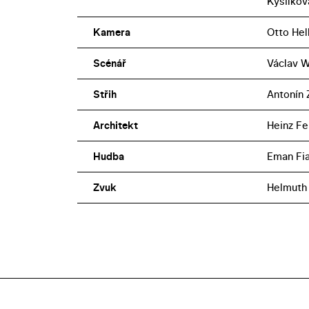
Kysilkov
Kamera
Otto Hell
Scénář
Václav 
Střih
Antonín 
Architekt
Heinz Fe
Hudba
Eman Fia
Zvuk
Helmuth 