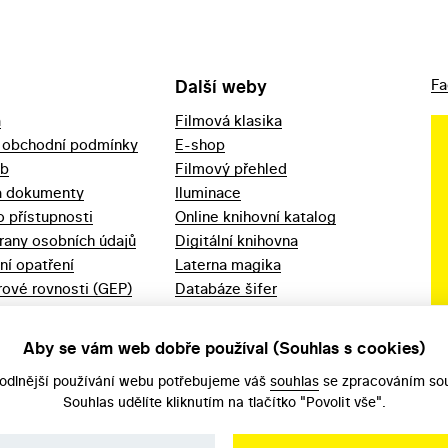
Další weby
Fa
a
Filmová klasika
 obchodní podmínky
E-shop
eb
Filmový přehled
a dokumenty
Iluminace
o přístupnosti
Online knihovní katalog
rany osobních údajů
Digitální knihovna
ní opatření
Laterna magika
ové rovnosti (GEP)
Databáze šifer
d 2023
Videoarchiv
áška - movitý
Zpět v kinech
Aby se vám web dobře používal (Souhlas s cookies)
odlnější používání webu potřebujeme váš
souhlas
se zpracováním sou
Souhlas udělíte kliknutím na tlačítko "Povolit vše".