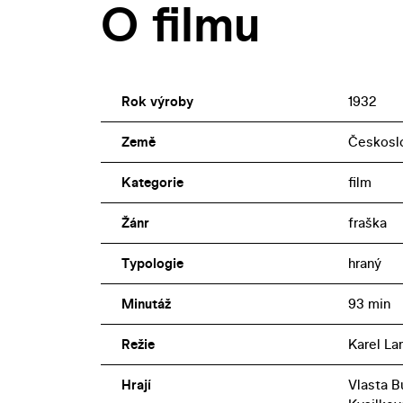
O filmu
Rok výroby
1932
Země
Českosl
Kategorie
film
Žánr
fraška
Typologie
hraný
Minutáž
93 min
Režie
Karel L
Hrají
Vlasta B