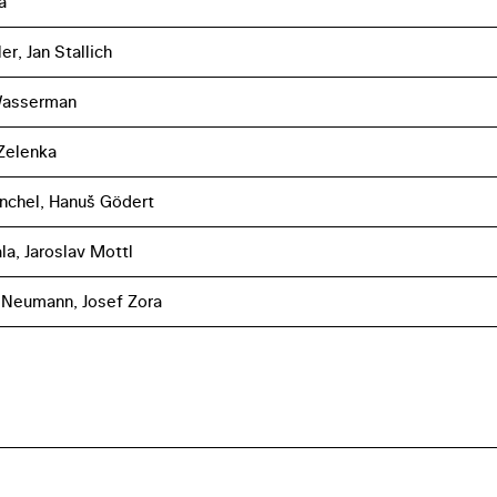
á
er, Jan Stallich
Wasserman
Zelenka
nchel, Hanuš Gödert
la, Jaroslav Mottl
Neumann, Josef Zora