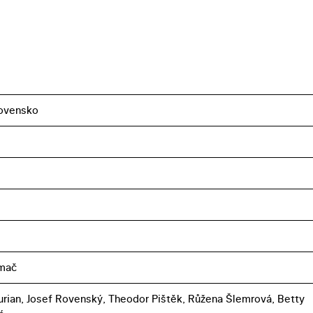
ovensko
amač
urian, Josef Rovenský, Theodor Pištěk, Růžena Šlemrová, Betty