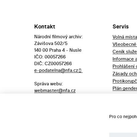
Kontakt
Servis
Národní filmový archiv:
Volná míst
Závišova 502/5
Všeobecné
140 00 Praha 4 - Nusle
Ceník služ
IČO: 00057266
Informace 
DIČ: CZ00057266
Prohlášení 
e-podatelna@nfa.cz
Zásady och
Protikorupč
Správa webu:
Plán gender
webmaster@nfa.cz
Výpůjční řá
Aukční vyhl
majetek
Pro co nejpoh