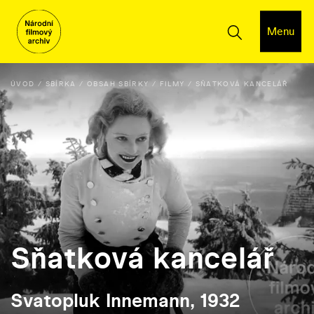
Menu
ÚVOD
SBÍRKA
OBSAH SBÍRKY
FILMY
SŇATKOVÁ KANCELÁŘ
Sňatková kancelář
Svatopluk Innemann, 1932