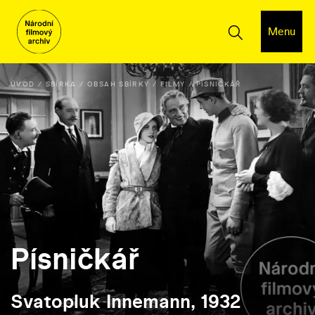
Menu
ÚVOD
SBÍRKA
OBSAH SBÍRKY
FILMY
PÍSNIČKÁŘ
Písničkář
Svatopluk Innemann, 1932