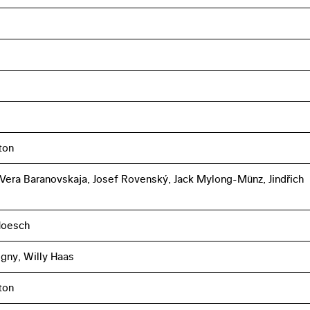
ton
, Vera Baranovskaja, Josef Rovenský, Jack Mylong-Münz, Jindřich
Hoesch
gny, Willy Haas
ton