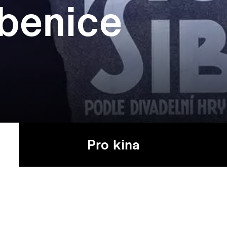
benice
Pro kina