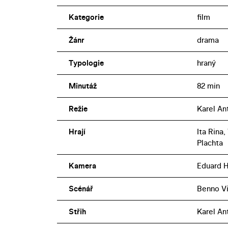
Kategorie
film
Žánr
drama
Typologie
hraný
Minutáž
82 min
Režie
Karel An
Hrají
Ita Rina
Plachta
Kamera
Eduard 
Scénář
Benno Vi
Střih
Karel An