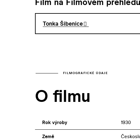
Film na Filmovém přehled
Tonka Šibenice
FILMOGRAFICKÉ ÚDAJE
O filmu
Rok výroby
1930
Země
Českosl