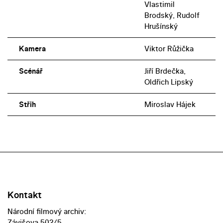
Vlastimil
Brodský, Rudolf
Hrušínský
Kamera
Viktor Růžička
Scénář
Jiří Brdečka,
Oldřich Lipský
Střih
Miroslav Hájek
Kontakt
Národní filmový archiv:
Závišova 502/5