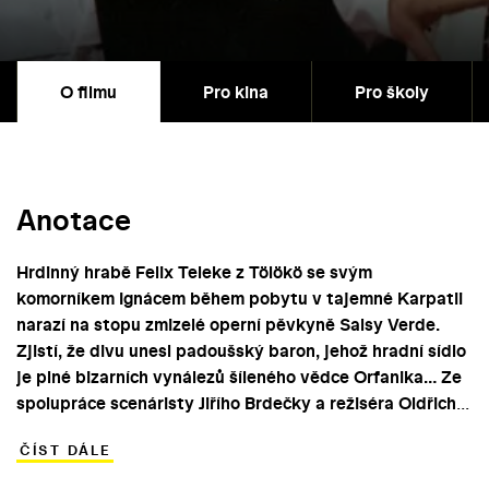
O filmu
Pro kina
Pro školy
Anotace
Hrdinný hrabě Felix Teleke z Tölökö se svým
komorníkem Ignácem během pobytu v tajemné Karpatii
narazí na stopu zmizelé operní pěvkyně Salsy Verde.
Zjistí, že divu unesl padoušský baron, jehož hradní sídlo
je plné bizarních vynálezů šíleného vědce Orfanika… Ze
spolupráce scenáristy Jiřího Brdečky a režiséra Oldřicha
Lipského se zrodila jedna z nejpopulárnějších filmových
ČÍST DÁLE
komedií osmdesátých let.