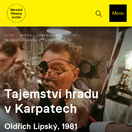
Menu
ÚVOD
SBÍRKA
OBSAH SBÍRKY
FILMY
TAJEMSTVÍ HRADU V KARPATECH
Tajemství hradu
v Karpatech
Oldřich Lipský, 1981