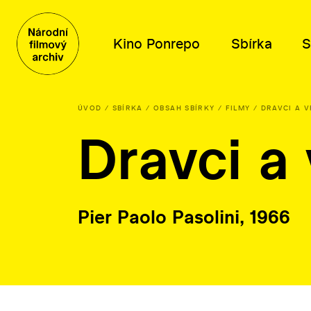
Kino Ponrepo
Sbírka
S
ÚVOD
SBÍRKA
OBSAH SBÍRKY
FILMY
DRAVCI A V
Dravci a 
Program
Obsah sbírky
Distribuce
Kdo jsme
Program
Filmy
Tematické výběry
Poslání a historie
Dramaturgické cykly
Knihovní fond
Katalog filmů k projekci
Poradní orgány
Plakáty, fotografie a další
O distribuci
Kariéra
Pier Paolo Pasolini, 1966
Písemné archiválie
Lidé
Orální historie
Kontakty