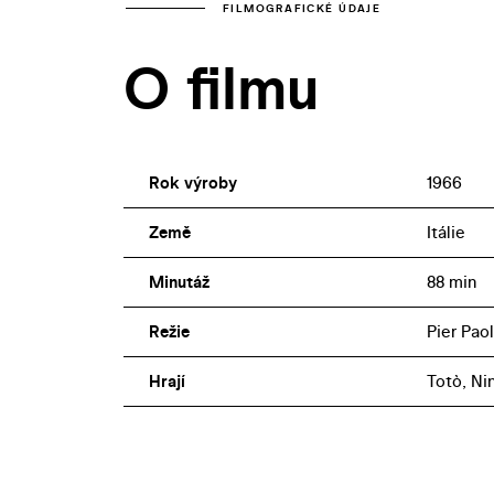
FILMOGRAFICKÉ ÚDAJE
O filmu
Rok výroby
1966
Země
Itálie
Minutáž
88 min
Režie
Pier Paol
Hrají
Totò, Ni