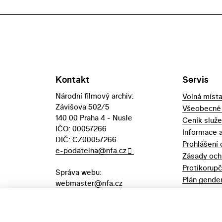
Kontakt
Servis
Národní filmový archiv:
Volná míst
Závišova 502/5
Všeobecné
140 00 Praha 4 - Nusle
Ceník služ
IČO: 00057266
Informace 
DIČ: CZ00057266
Prohlášení 
e-podatelna@nfa.cz
Zásady och
Protikorupč
Správa webu:
Plán gender
webmaster@nfa.cz
Výpůjční řá
Aukční vyhl
majetek