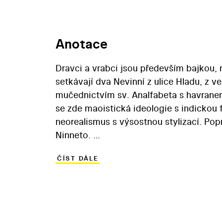
Anotace
Dravci a vrabci jsou především bajkou,
setkávají dva Nevinní z ulice Hladu, z v
mučednictvím sv. Analfabeta s havranem
se zde maoistická ideologie s indickou 
neorealismus s výsostnou stylizací. Pop
Ninneto.
ČÍST DÁLE
oficiální text distributora