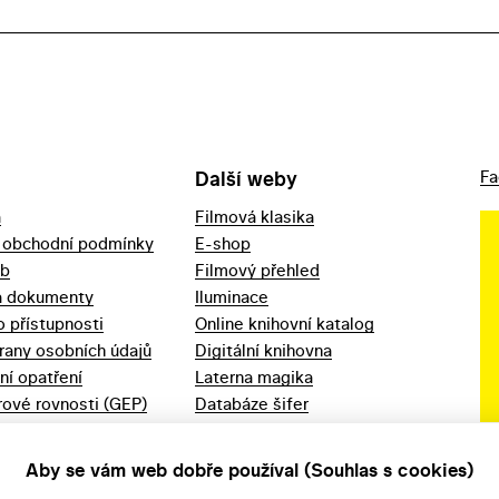
Další weby
Fa
a
Filmová klasika
 obchodní podmínky
E-shop
eb
Filmový přehled
a dokumenty
Iluminace
o přístupnosti
Online knihovní katalog
rany osobních údajů
Digitální knihovna
ní opatření
Laterna magika
ové rovnosti (GEP)
Databáze šifer
d 2023
Videoarchiv
áška - movitý
Zpět v kinech
Aby se vám web dobře používal (Souhlas s cookies)