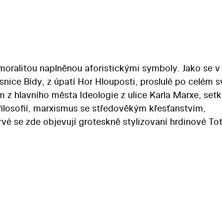
 moralitou naplněnou aforistickými symboly. Jako se 
esnice Bídy, z úpatí Hor Hlouposti, proslulé po celém s
 z hlavního města Ideologie z ulice Karla Marxe, set
filosofií, marxismus se středověkým křesťanstvím,
rvé se zde objevují groteskně stylizovaní hrdinové To