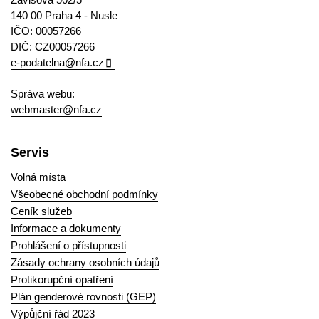
140 00 Praha 4 - Nusle
IČO: 00057266
DIČ: CZ00057266
e-podatelna@nfa.cz
Správa webu:
webmaster@nfa.cz
Servis
Volná místa
Všeobecné obchodní podmínky
Ceník služeb
Informace a dokumenty
Prohlášení o přístupnosti
Zásady ochrany osobních údajů
Protikorupční opatření
Plán genderové rovnosti (GEP)
Výpůjční řád 2023