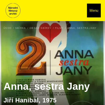
Menu
ÚVOD
SBÍRKA
OBSAH SBÍRKY
FILMY
ANNA, SESTRA JANY
Anna, sestra Jany
Jiří Hanibal, 1975