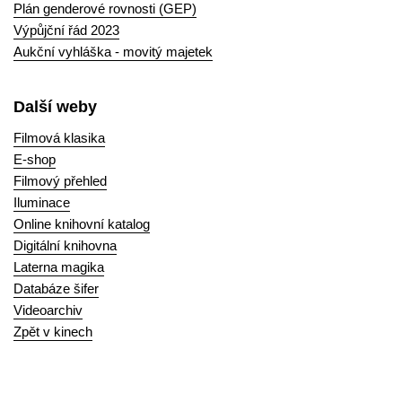
Plán genderové rovnosti (GEP)
Výpůjční řád 2023
Aukční vyhláška - movitý majetek
Další weby
Filmová klasika
E-shop
Filmový přehled
Iluminace
Online knihovní katalog
Digitální knihovna
Laterna magika
Databáze šifer
Videoarchiv
Zpět v kinech