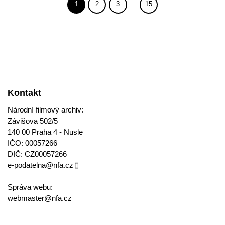
1
2
3
…
15
Kontakt
Národní filmový archiv:
Závišova 502/5
140 00 Praha 4 - Nusle
IČO: 00057266
DIČ: CZ00057266
e-podatelna@nfa.cz
Správa webu:
webmaster@nfa.cz