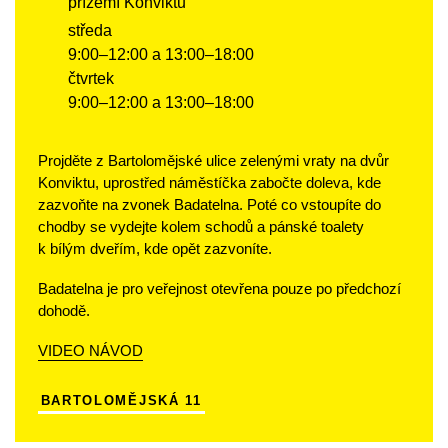
přízemí Konviktu
středa
9:00–12:00 a 13:00–18:00
čtvrtek
9:00–12:00 a 13:00–18:00
Projděte z Bartolomějské ulice zelenými vraty na dvůr
Konviktu, uprostřed náměstíčka zabočte doleva, kde
zazvoňte na zvonek Badatelna. Poté co vstoupíte do
chodby se vydejte kolem schodů a pánské toalety
k bílým dveřím, kde opět zazvoníte.
Badatelna je pro veřejnost otevřena pouze po předchozí
dohodě.
VIDEO NÁVOD
BARTOLOMĚJSKÁ 11