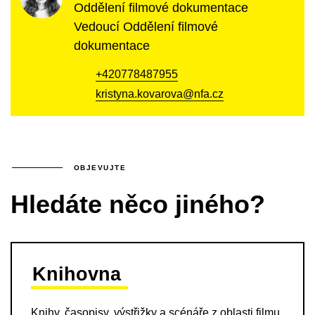
Oddělení filmové dokumentace
Vedoucí Oddělení filmové
dokumentace
+420778487955
kristyna.kovarova@nfa.cz
OBJEVUJTE
Hledáte něco jiného?
Knihovna
Knihy, časopisy, výstřižky a scénáře z oblasti filmu