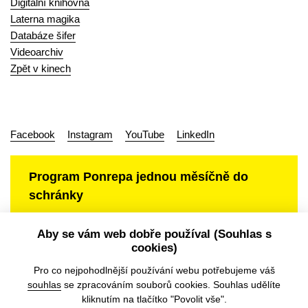
Digitální knihovna
Laterna magika
Databáze šifer
Videoarchiv
Zpět v kinech
Facebook
Instagram
YouTube
LinkedIn
Program Ponrepa jednou měsíčně do
schránky
Aby se vám web dobře používal (Souhlas s
cookies)
Ochrana osobních údajů
Pro co nejpohodlnější používání webu potřebujeme váš
souhlas
se zpracováním souborů cookies. Souhlas udělíte
kliknutím na tlačítko "Povolit vše".