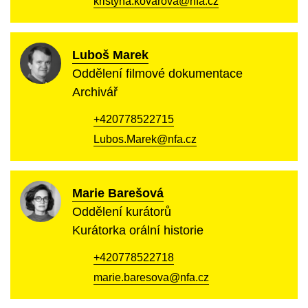
kristyna.kovarova@nfa.cz
Luboš Marek
Oddělení filmové dokumentace
Archivář
+420778522715
Lubos.Marek@nfa.cz
Marie Barešová
Oddělení kurátorů
Kurátorka orální historie
+420778522718
marie.baresova@nfa.cz