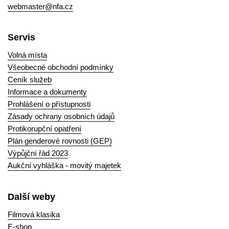
webmaster@nfa.cz
Servis
Volná místa
Všeobecné obchodní podmínky
Ceník služeb
Informace a dokumenty
Prohlášení o přístupnosti
Zásady ochrany osobních údajů
Protikorupční opatření
Plán genderové rovnosti (GEP)
Výpůjční řád 2023
Aukční vyhláška - movitý majetek
Další weby
Filmová klasika
E-shop