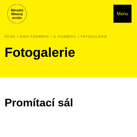
Menu
ÚVOD
KINO PONREPO
O PONREPU
FOTOGALERIE
Fotogalerie
Promítací sál