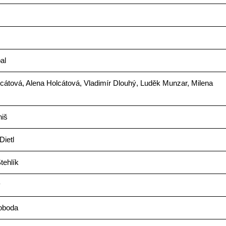
al
cátová, Alena Holcátová, Vladimír Dlouhý, Luděk Munzar, Milena
niš
Dietl
tehlík
ý
voboda