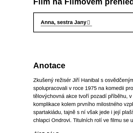
Film na Filmovém přehle
Anna, sestra Jany
Anotace
Zkušený režisér Jiří Hanibal s osvědčený
spolupracovali v roce 1975 na komedii pr
tělovýchovná akce tvoří pozadí příběhu, v
komplikace kolem prvního milostného vzpl
spartakiádu, tajně s ní však jede i její pla
chlapci Ondrovi. Titulních rolí ve filmu s
Zamilovaného mladíka Ondru ztvárnil Vla