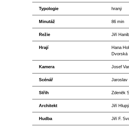
Typologie
hraný
Minutáž
86 min
Režie
Jiří Hanib
Hrají
Hana Hol
Dvorská
Kamera
Josef Va
Scénář
Jaroslav 
Střih
Zdeněk S
Architekt
Jiří Hlup
Hudba
Jiří F. S