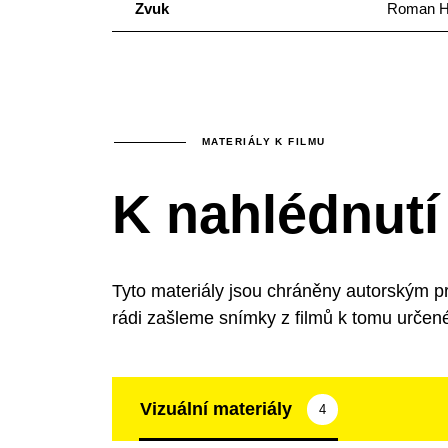
Zvuk
Roman H
MATERIÁLY K FILMU
K nahlédnutí
Tyto materiály jsou chráněny autorským p
rádi zašleme snímky z filmů k tomu určen
Vizuální materiály
4