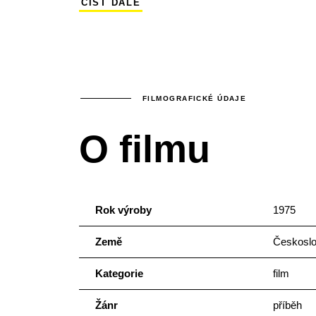
ČÍST DÁLE
dodávají výkony Luďka Munzara a Mileny
FILMOGRAFICKÉ ÚDAJE
O filmu
Rok výroby
1975
Země
Českosl
Kategorie
film
Žánr
příběh