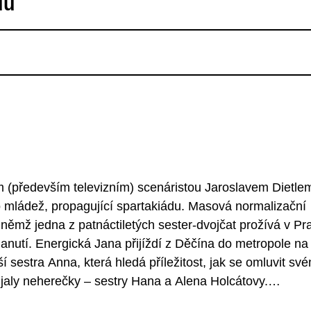
du
m (především televizním) scenáristou Jaroslavem Dietle
o mládež, propagující spartakiádu. Masová normalizační
 němž jedna z patnáctiletých sester-dvojčat prožívá v Pr
anutí. Energická Jana přijíždí z Děčína do metropole na
šší sestra Anna, která hledá příležitost, jak se omluvit sv
e ujaly neherečky – sestry Hana a Alena Holcátovy.
dimír Dlouhý. Přesvědčivost tendenčně zabarvenému sn