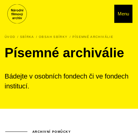
Menu
ÚVOD
SBÍRKA
OBSAH SBÍRKY
PÍSEMNÉ ARCHIVÁLIE
Písemné archiválie
Bádejte v osobních fondech či ve fondech
institucí.
ARCHIVNÍ POMŮCKY