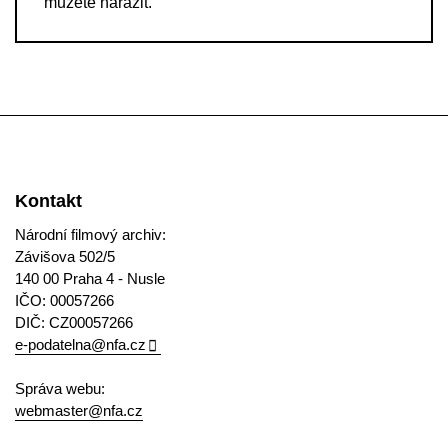
můžete narazit.
Kontakt
Národní filmový archiv:
Závišova 502/5
140 00 Praha 4 - Nusle
IČO: 00057266
DIČ: CZ00057266
e-podatelna@nfa.cz
Správa webu:
webmaster@nfa.cz