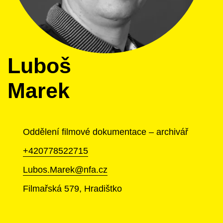
Luboš
Marek
Oddělení filmové dokumentace – archivář
+420778522715
Lubos.Marek@nfa.cz
Filmařská 579, Hradištko