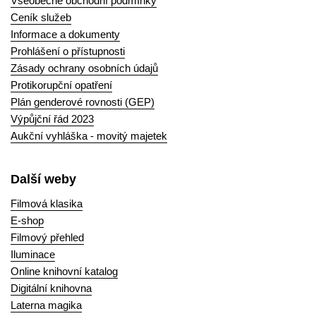
Všeobecné obchodní podmínky
Ceník služeb
Informace a dokumenty
Prohlášení o přístupnosti
Zásady ochrany osobních údajů
Protikorupční opatření
Plán genderové rovnosti (GEP)
Výpůjční řád 2023
Aukční vyhláška - movitý majetek
Další weby
Filmová klasika
E-shop
Filmový přehled
Iluminace
Online knihovní katalog
Digitální knihovna
Laterna magika