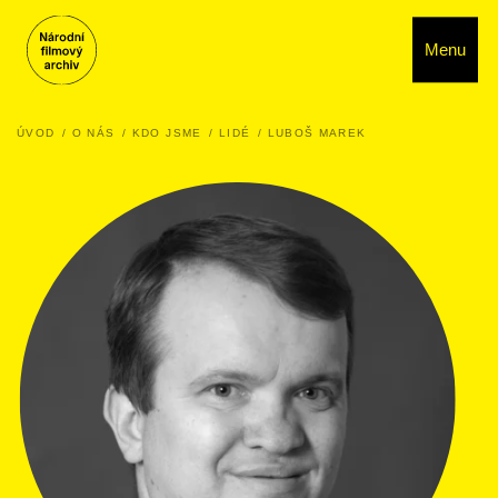
Menu
ÚVOD
O NÁS
KDO JSME
LIDÉ
LUBOŠ MAREK