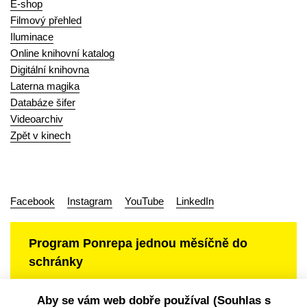
E-shop
Filmový přehled
Iluminace
Online knihovní katalog
Digitální knihovna
Laterna magika
Databáze šifer
Videoarchiv
Zpět v kinech
Facebook
Instagram
YouTube
LinkedIn
Program Ponrepa jednou měsíčně do
schránky
Aby se vám web dobře používal (Souhlas s