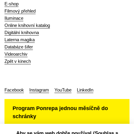
E-shop
Filmový přehled
Iluminace
Online knihovní katalog
Digitální knihovna
Laterna magika
Databáze šifer
Videoarchiv
Zpět v kinech
Facebook
Instagram
YouTube
LinkedIn
Program Ponrepa jednou měsíčně do
schránky
Aby se vám web dobře používal (Souhlas s