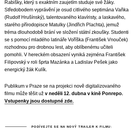
Rabišky, který s exaktním zaujetím studuje své žáky.
Středobodem vyprávění je osud citlivého septimána Vaňka
(Rudolf Hrušínský), talentovaného klavíristy, a laskavého,
starého přírodopisce Matulky (Jindřich Plachta), jemuž
tréma dlouhodobě brání ve složení státní zkoušky. Studenti
se s pomocí mladého latináře Voříška (František Vnouček)
rozhodnou pro drobnou lest, aby oblíbenému učiteli
pomohli. V hereckém obsazení vyniká zejména František
Filipovský v roli šprta Mazánka a Ladislav Pešek jako
energický žák Kulík.
Publikum v Praze se na projekci nově digitalizovaného
filmu může těšit už
v neděli 12. dubna v kině Ponrepo.
Vstupenky jsou dostupné zde.
PODÍVEJTE SE NA NOVÝ TRAILER K FILMU: