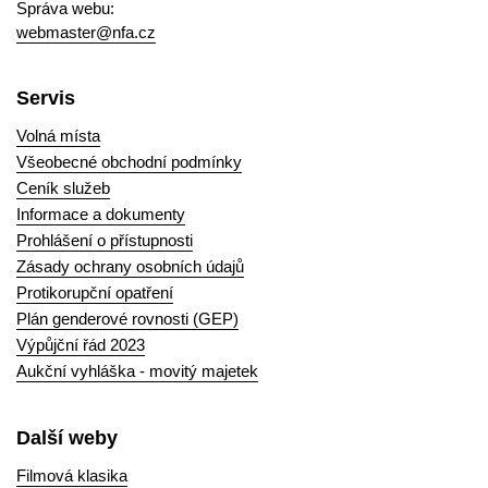
Správa webu:
webmaster@nfa.cz
Servis
Volná místa
Všeobecné obchodní podmínky
Ceník služeb
Informace a dokumenty
Prohlášení o přístupnosti
Zásady ochrany osobních údajů
Protikorupční opatření
Plán genderové rovnosti (GEP)
Výpůjční řád 2023
Aukční vyhláška - movitý majetek
Další weby
Filmová klasika