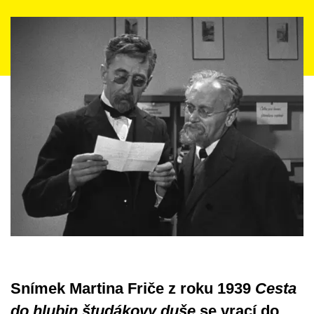
Snímek Martina Friče z roku
1939
Cesta
do hlubin študákovy duše
se vrací do