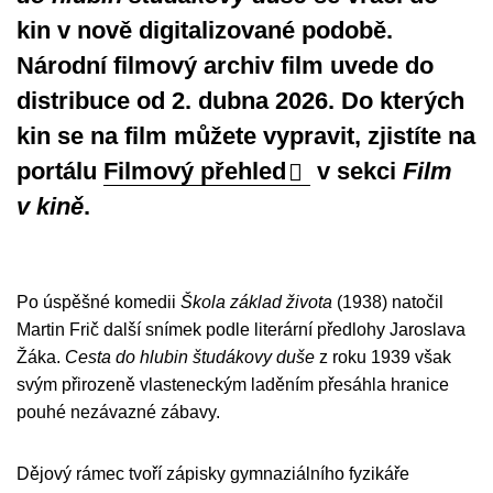
kin v nově digitalizované podobě.
Národní filmový archiv film uvede do
distribuce od
2. dubna 2026
. Do kterých
kin se na film můžete vypravit, zjistíte
na
portálu
Filmový přehled
v sekci
Film
v kině
.
Po úspěšné komedii
Škola základ života
(1938) natočil
Martin Frič další snímek podle literární předlohy Jaroslava
Žáka.
Cesta do hlubin študákovy duše
z roku 1939 však
svým přirozeně vlasteneckým laděním přesáhla hranice
pouhé nezávazné zábavy.
Dějový rámec tvoří zápisky gymnaziálního fyzikáře