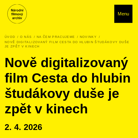
Menu
ÚVOD
O NÁS
NA ČEM PRACUJEME
NOVINKY
NOVĚ DIGITALIZOVANÝ FILM CESTA DO HLUBIN ŠTUDÁKOVY DUŠE
JE ZPĚT V KINECH
Nově digitalizovaný
film Cesta do hlubin
študákovy duše je
zpět v kinech
2. 4. 2026