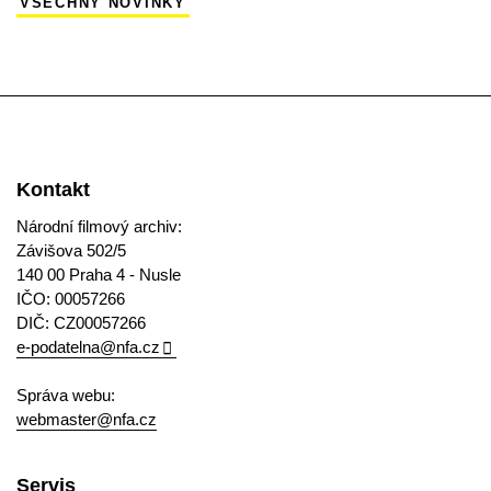
VŠECHNY NOVINKY
Kontakt
Národní filmový archiv:
Závišova 502/5
140 00 Praha 4 - Nusle
IČO: 00057266
DIČ: CZ00057266
e-podatelna@nfa.cz
Správa webu:
webmaster@nfa.cz
Servis