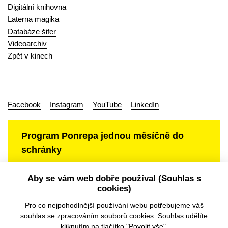
Digitální knihovna
Laterna magika
Databáze šifer
Videoarchiv
Zpět v kinech
Facebook
Instagram
YouTube
LinkedIn
Program Ponrepa jednou měsíčně do
schránky
Aby se vám web dobře používal (Souhlas s
cookies)
Ochrana osobních údajů
Pro co nejpohodlnější používání webu potřebujeme váš
souhlas
se zpracováním souborů cookies. Souhlas udělíte
kliknutím na tlačítko "Povolit vše".