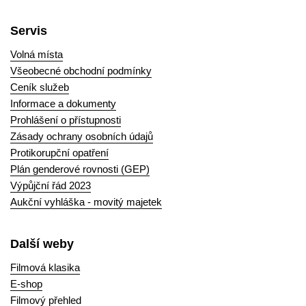
Servis
Volná místa
Všeobecné obchodní podmínky
Ceník služeb
Informace a dokumenty
Prohlášení o přístupnosti
Zásady ochrany osobních údajů
Protikorupční opatření
Plán genderové rovnosti (GEP)
Výpůjční řád 2023
Aukční vyhláška - movitý majetek
Další weby
Filmová klasika
E-shop
Filmový přehled