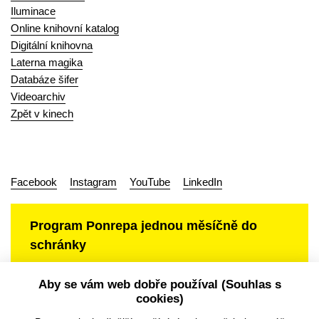
Iluminace
Online knihovní katalog
Digitální knihovna
Laterna magika
Databáze šifer
Videoarchiv
Zpět v kinech
Facebook
Instagram
YouTube
LinkedIn
Program Ponrepa jednou měsíčně do
schránky
Aby se vám web dobře používal (Souhlas s
cookies)
Ochrana osobních údajů