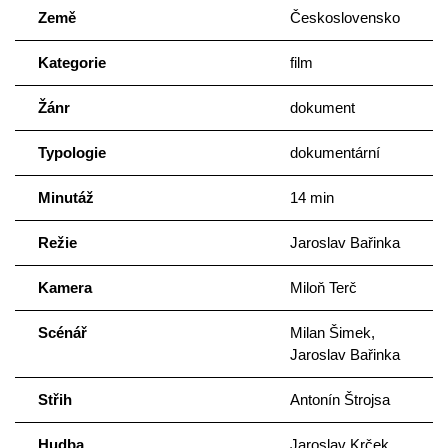
Země
Československo
Kategorie
film
Žánr
dokument
Typologie
dokumentární
Minutáž
14 min
Režie
Jaroslav Bařinka
Kamera
Miloň Terč
Scénář
Milan Šimek,
Jaroslav Bařinka
Střih
Antonín Štrojsa
Hudba
Jaroslav Krček