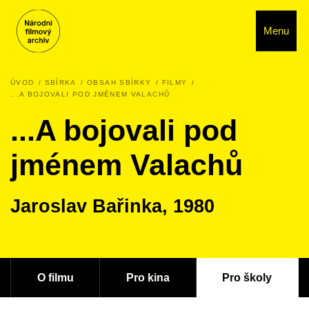
Menu
ÚVOD
SBÍRKA
OBSAH SBÍRKY
FILMY
...A BOJOVALI POD JMÉNEM VALACHŮ
...A bojovali pod
jménem Valachů
Jaroslav Bařinka, 1980
O filmu
Pro kina
Pro školy