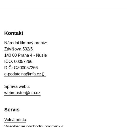
Kontakt
Národní filmový archiv:
Závišova 502/5
140 00 Praha 4 - Nusle
IČO: 00057266
DIČ: CZ00057266
e-podatelna@nfa.cz
Správa webu:
webmaster@nfa.cz
Servis
Volná místa
Všeobecné obchodní podmínky