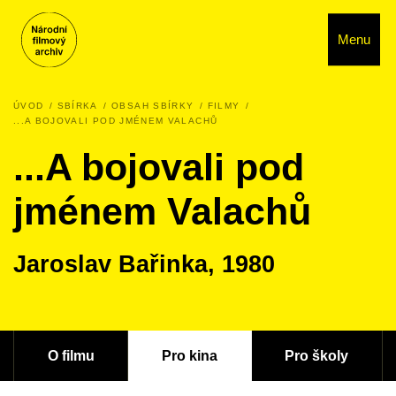
Menu
ÚVOD
SBÍRKA
OBSAH SBÍRKY
FILMY
...A BOJOVALI POD JMÉNEM VALACHŮ
...A bojovali pod
jménem Valachů
Jaroslav Bařinka, 1980
O filmu
Pro kina
Pro školy