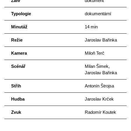
Žánr
dokument
Typologie
dokumentární
Minutáž
14 min
Režie
Jaroslav Bařinka
Kamera
Miloň Terč
Scénář
Milan Šimek,
Jaroslav Bařinka
Střih
Antonín Štrojsa
Hudba
Jaroslav Krček
Zvuk
Radomír Koutek