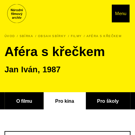
Menu
ÚVOD
SBÍRKA
OBSAH SBÍRKY
FILMY
AFÉRA S KŘEČKEM
Aféra s křečkem
Jan Iván, 1987
O filmu
Pro kina
Pro školy