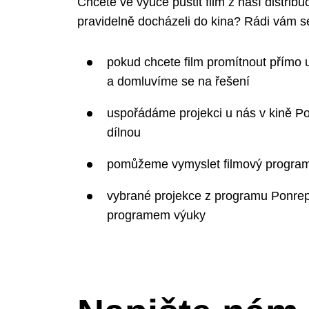
Chcete ve výuce pustit film z naší distrib
pravidelně docházeli do kina? Rádi vám
pokud chcete film promítnout přímo u
a domluvíme se na řešení
uspořádáme projekci u nás v kině P
dílnou
pomůžeme vymyslet filmový program
vybrané projekce z programu Ponre
programem výuky