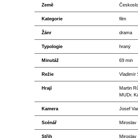
Země
Českoslo
Kategorie
film
Žánr
drama
Typologie
hraný
Minutáž
69 min
Režie
Vladimír 
Hrají
Martin R
MUDr. K
Kamera
Josef Va
Scénář
Miroslav 
Střih
Miroslav