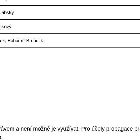
 Labský
ukový
ček, Bohumír Brunclík
rávem a není možné je využívat. Pro účely propagace pr
é.