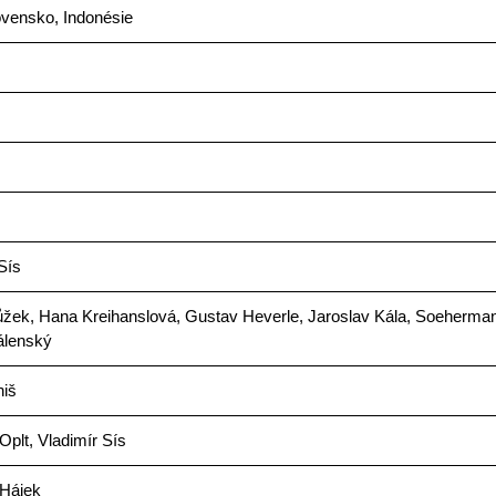
vensko, Indonésie
Sís
ůžek, Hana Kreihanslová, Gustav Heverle, Jaroslav Kála, Soeherman
álenský
niš
Oplt, Vladimír Sís
 Hájek