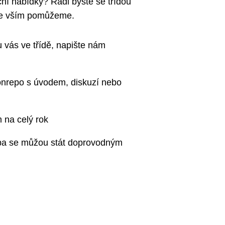
uční nabídky? Rádi byste se třídou
 se vším pomůžeme.
 vás ve třídě, napište nám
onrepo s úvodem, diskuzí nebo
 na celý rok
pa se můžou stát doprovodným