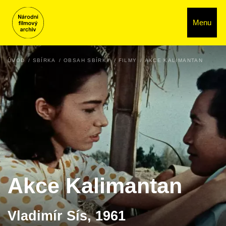
Menu
ÚVOD
SBÍRKA
OBSAH SBÍRKY
FILMY
AKCE KALIMANTAN
Akce Kalimantan
Vladimír Sís, 1961