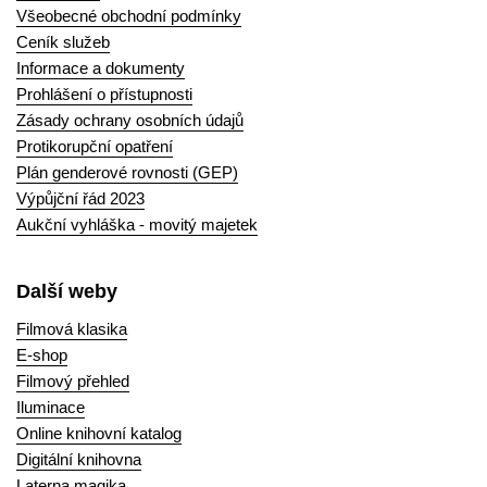
Všeobecné obchodní podmínky
Ceník služeb
Informace a dokumenty
Prohlášení o přístupnosti
Zásady ochrany osobních údajů
Protikorupční opatření
Plán genderové rovnosti (GEP)
Výpůjční řád 2023
Aukční vyhláška - movitý majetek
Další weby
Filmová klasika
E-shop
Filmový přehled
Iluminace
Online knihovní katalog
Digitální knihovna
Laterna magika