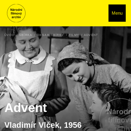
Menu
ÚVOD
SBÍRKA
OBSAH SBÍRKY
FILMY
ADVENT
Advent
Vladimír Vlček, 1956