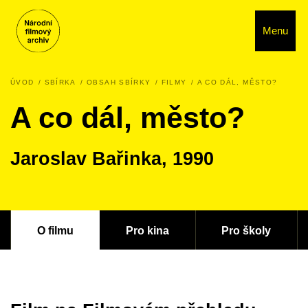
Menu
ÚVOD
SBÍRKA
OBSAH SBÍRKY
FILMY
A CO DÁL, MĚSTO?
A co dál, město?
Jaroslav Bařinka, 1990
O filmu
Pro kina
Pro školy