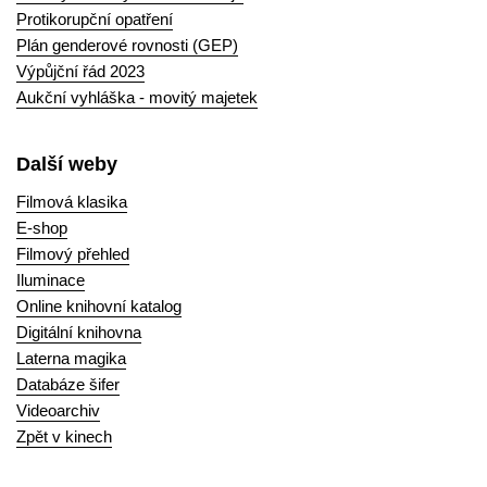
Protikorupční opatření
Plán genderové rovnosti (GEP)
Výpůjční řád 2023
Aukční vyhláška - movitý majetek
Další weby
Filmová klasika
E-shop
Filmový přehled
Iluminace
Online knihovní katalog
Digitální knihovna
Laterna magika
Databáze šifer
Videoarchiv
Zpět v kinech